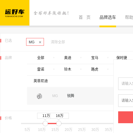
首 页
品牌选车
帮
已选
MG
清除全部
品牌
全部
奥迪
宝马
保时捷
雷诺
铃木
路虎
MG
英菲尼迪
MG
锐腾
11万
16万
价格
5万
10万
15万
20万
25万
30万
35万
40万
6